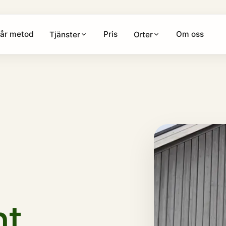
år metod
Pris
Om oss
Tjänster
Orter
nt