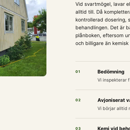
Vid svartmögel, lavar el
alltid till. Då komplet
kontrollerad dosering, 
behandlingen. Det är bä
plånboken, eftersom un
och billigare än kemisk
Bedömning
01
Vi inspekterar 
Avjoniserat v
02
Vi börjar alltid
Kemi vid beh
03