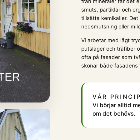
från mineraler får det 
smuts, partiklar och or
tillsätta kemikalier. De
nedsmutsning eller mil
Vi arbetar med lågt tryc
putslager och träfiber o
ofta på fasader som tv
skonar både fasadens 
VÅR PRINCI
Vi börjar alltid
om det behövs.