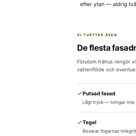
efter ytan — aldrig tv
VI TVÄTTAR ÄVEN
De flesta fasad
Förutom trähus rengör vi
vattenflöde och eventuel
Putsad fasad
Lågt tryck — tvingar inte
Tegel
Bevarar fogarnas integrit