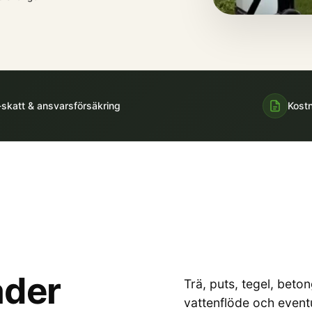
-skatt & ansvarsförsäkring
Kostn
ader
Trä, puts, tegel, beton
vattenflöde och event