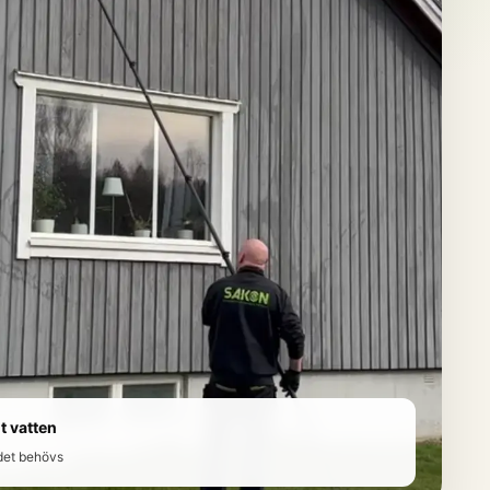
t vatten
det behövs