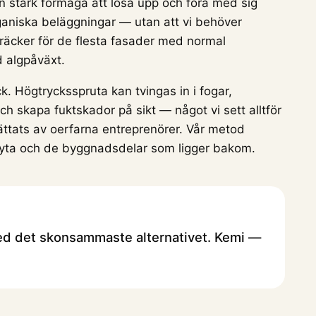
en stark förmåga att lösa upp och föra med sig
ganiska beläggningar — utan att vi behöver
t räcker för de flesta fasader med normal
d algpåväxt.
k. Högtrycksspruta kan tvingas in i fogar,
ch skapa fuktskador på sikt — något vi sett alltför
ättats av oerfarna entreprenörer. Vår metod
yta och de byggnadsdelar som ligger bakom.
P
 med det skonsammaste alternativet. Kemi —