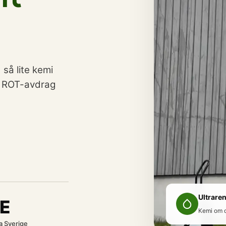
 så lite kemi
, ROT-avdrag
Ultraren
E
Kemi om 
a Sverige