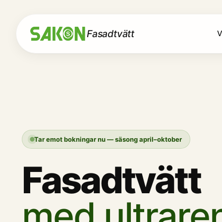
Fasadtvätt
V
Tar emot bokningar nu — säsong april–oktober
Fasadtvätt
med ultrare