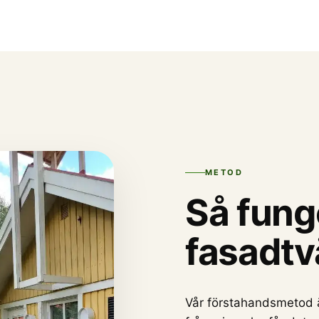
METOD
Så fung
fasadtv
Vår förstahandsmetod är