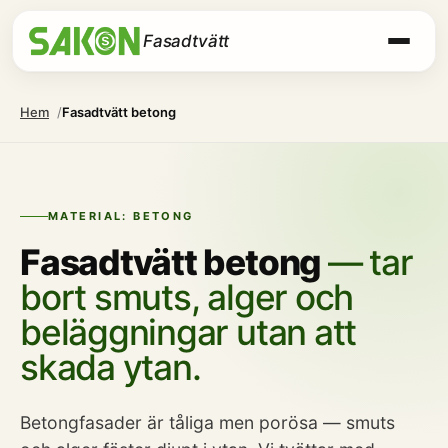
Fasadtvätt
Hem
Fasadtvätt betong
MATERIAL: BETONG
Fasadtvätt betong
— tar
bort smuts, alger och
beläggningar utan att
skada ytan.
Betongfasader är tåliga men porösa — smuts