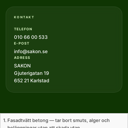
KONTAKT
TELEFON
010 66 00 533
E-POST
info@sakon.se
ADRESS
SAKON
Gjuterigatan 19
652 21 Karlstad
Fasadtvätt betong — tar bort smuts, alger och
beläggningar utan att skada ytan.