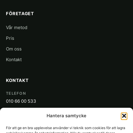
FÖRETAGET
Vår metod
Pris
Om oss
Kontakt
KONTAKT
TELEFON
010 66 00 533
E-POST
Hantera samtycke
info@sakon.se
För att ge en bra upplevelse använder vi teknik som cookies för att lagra
ADRESS