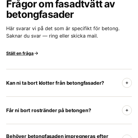
Frågor om fasadtvätt av
betongfasader
Här svarar vi på det som är specifikt för betong.
Saknar du svar — ring eller skicka mail.
Ställ en fråga
Kan ni ta bort klotter från betongfasader?
Ja. Vi använder varsamma färgborttagningsmedel
anpassade för betong och testar alltid på ett mindre
Får ni bort rostränder på betongen?
parti först. Ju snabbare klottret tas om hand desto
bättre — färg som hunnit tränga ner i porerna är
Ytliga rostränder kan vi oftast få bort med rätt
svårare att få bort helt. Vid återkommande klotter
medel. Kommer rosten från armering nära ytan är det
Behöver betongfasaden impregneras efter