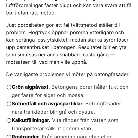
luftföroreningar fäster djupt och kan vara svåra att få
bort utan rätt metod.
Just porositeten gör att fel tvättmetod ställer till
problem. Högtryck öppnar porerna ytterligare och
kan spränga loss ytskiktet, medan starka syror löser
upp cementbruket i betongen. Resultatet blir en yta
som smutsas ner ännu snabbare nästa gång —
motsatsen till vad man ville uppnå.
De vanligaste problemen vi möter på betongfasader:
Grön algpåväxt.
Betongens porer håller fukt och
ger fäste för alger och mossa.
Sotnedfall och avgaspartiklar.
Betongfasader
nära trafikleder blir grå och dystra.
Kalkutfällningar.
Vita ränder från vatten som
transporterar kalk ut genom ytan.
Rostränder.
Från armering nära ytan eller