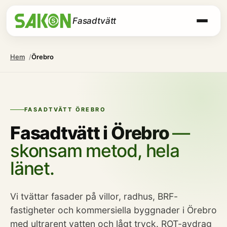
Fasadtvätt
Hem
Örebro
FASADTVÄTT ÖREBRO
Fasadtvätt i Örebro
—
skonsam metod, hela
länet.
Vi tvättar fasader på villor, radhus, BRF-
fastigheter och kommersiella byggnader i Örebro
med ultrarent vatten och lågt tryck. ROT-avdrag