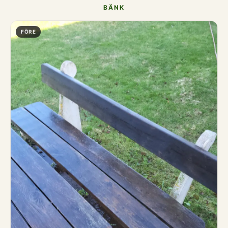
BÄNK
FÖRE