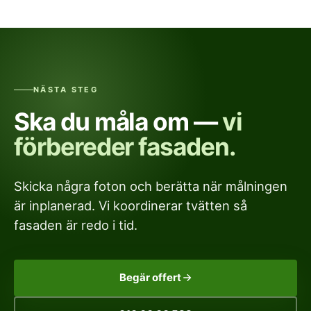
storlek och påväxtgrad. Vid kraftig mögelpåväxt kan
är att hela målningen försämras. Ett par tusenlappar
vi behöva komma tillbaka efter en torkperiod och
på rätt tvätt kan rädda en målning på tiotusentals
utföra eftertvätt. Vi planerar det tillsammans med
kronor.
målarens schema så timingen blir rätt.
NÄSTA STEG
Ska du måla om —
vi
förbereder fasaden.
Skicka några foton och berätta när målningen
är inplanerad. Vi koordinerar tvätten så
fasaden är redo i tid.
Begär offert